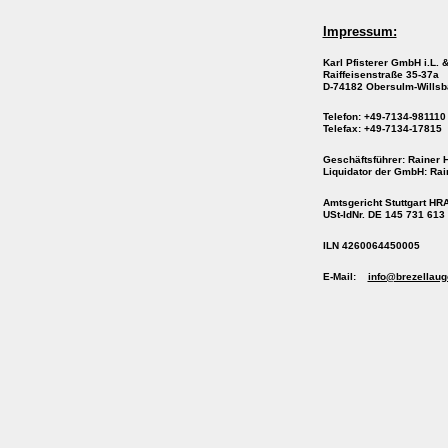
Impressum:
Karl Pfisterer GmbH i.L. 
Raiffeisenstraße 35-37a
D-74182 Obersulm-Wills
Telefon: +49-7134-981110
Telefax: +49-7134-17815
Geschäftsführer: Rainer Ho
Liquidator der GmbH: Rain
Amtsgericht Stuttgart HR
USt-IdNr. DE 145 731 613
ILN 4260064450005
E-Mail:
info@brezellaug